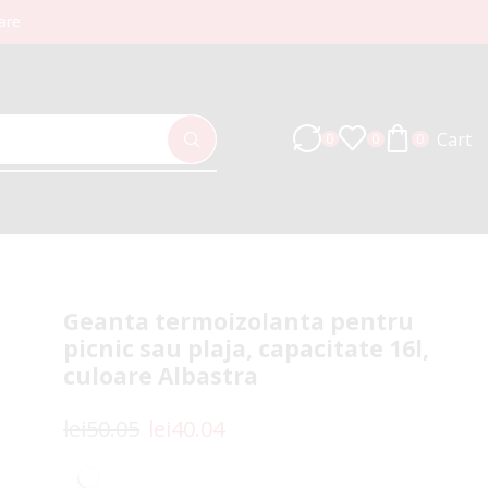
are
Cart
0
0
0
Geanta termoizolanta pentru
picnic sau plaja, capacitate 16l,
culoare Albastra
lei
50.05
lei
40.04