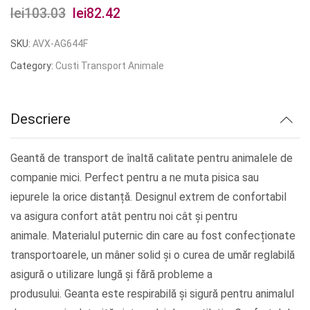
lei
103.03
Prețul
lei
82.42
Prețul
inițial
curent
SKU:
AVX-AG644F
a
este:
Category:
Custi Transport Animale
fost:
lei82.42.
lei103.03.
Descriere
Geantă de transport de înaltă calitate pentru animalele de
companie mici. Perfect pentru a ne muta pisica sau
iepurele la orice distanță. Designul extrem de confortabil
va asigura confort atât pentru noi cât și pentru
animale. Materialul puternic din care au fost confecționate
transportoarele, un mâner solid și o curea de umăr reglabilă
asigură o utilizare lungă și fără probleme a
produsului. Geanta este respirabilă și sigură pentru animalul