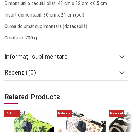
Dimensiunile sacului pliat: 43 cm x 32 cm x 6,5 cm
Insert demontabil: 30 cm x 21 cm (sol)
Curea de umăr suplimentară (detașabilă)
Greutate: 700 g
Informații suplimentare
Recenzii (0)
Related Products
Stoc
Stoc
Stoc
epuizat
epuizat
epuizat
Reduceri!
Reduceri!
Reduceri!