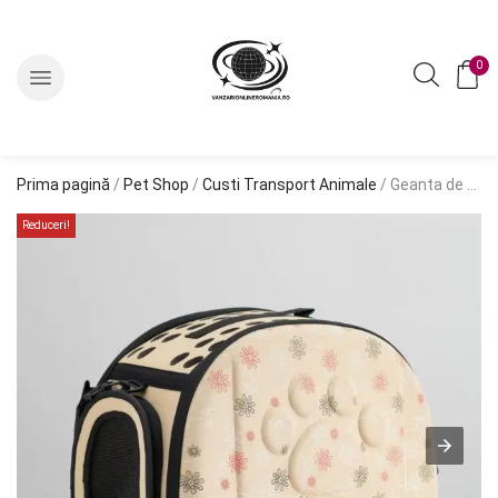
0
Prima pagină
/
Pet Shop
/
Custi Transport Animale
/ Geanta de Transport pentru Caine sau Pisica BEJ AG644F
Reduceri!