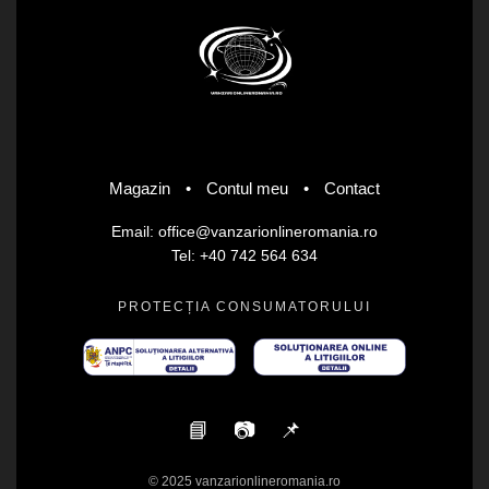
Magazin
•
Contul meu
•
Contact
Email: office@vanzarionlineromania.ro
Tel: +40 742 564 634
PROTECȚIA CONSUMATORULUI
📘
📷
📌
© 2025 vanzarionlineromania.ro