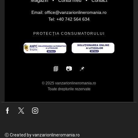
Magazin
•
Contul meu
•
Contact
Email: office@vanzarionlineromania.ro
Tel: +40 742 564 634
PROTECȚIA CONSUMATORULUI
📘
📷
📌
© 2025 vanzarionlineromania.ro
Toate drepturile rezervate
Facebook
Twitter
Instagram
Ⓒ Created by vanzarionlineromania.ro