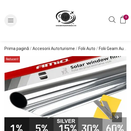
0
Prima pagină
/
Accesorii Autoturisme
/
Folii Auto
/
Folii Geam Auto
/
Reduceri!