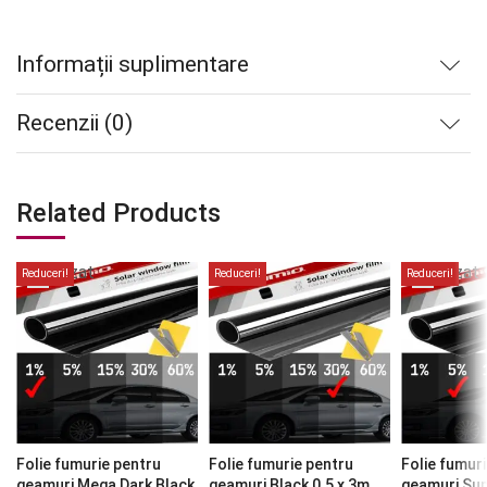
Informații suplimentare
Recenzii (0)
Related Products
Stoc
Stoc
epuizat
epuizat
Reduceri!
Reduceri!
Reduceri!
Folie fumurie pentru
Folie fumurie pentru
Folie fumur
geamuri Mega Dark Black
geamuri Black 0.5 x 3m
geamuri Sup