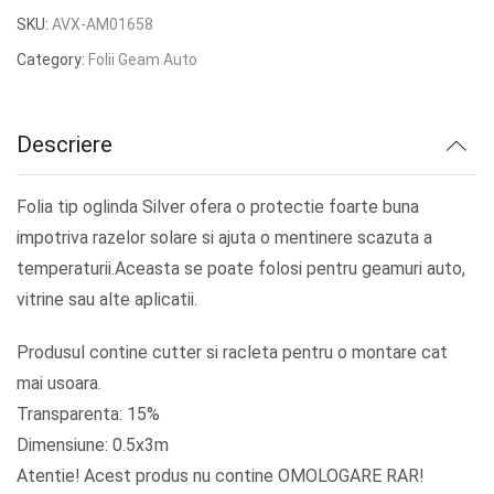
inițial
curent
SKU:
AVX-AM01658
a
este:
Category:
Folii Geam Auto
fost:
lei23.80.
lei29.75.
Descriere
Folia tip oglinda Silver ofera o protectie foarte buna
impotriva razelor solare si ajuta o mentinere scazuta a
temperaturii.Aceasta se poate folosi pentru geamuri auto,
vitrine sau alte aplicatii.
Produsul contine cutter si racleta pentru o montare cat
mai usoara.
Transparenta: 15%
Dimensiune: 0.5x3m
Atentie! Acest produs nu contine OMOLOGARE RAR!