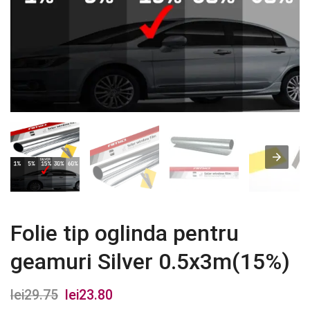
Folie tip oglinda pentru
geamuri Silver 0.5x3m(15%)
lei
29.75
Prețul
lei
23.80
Prețul