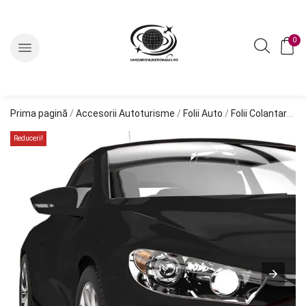
0
Prima pagină
/
Accesorii Autoturisme
/
Folii Auto
/
Folii Colantare
/ F
Reduceri!