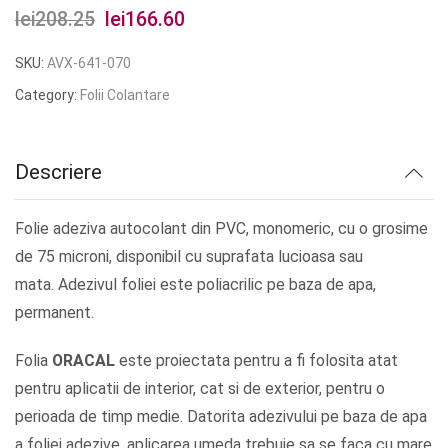
lei
208.25
Prețul
lei
166.60
Prețul
inițial
curent
SKU:
AVX-641-070
a
este:
Category:
Folii Colantare
fost:
lei166.60.
lei208.25.
Descriere
Folie adeziva autocolant din PVC, monomeric, cu o grosime
de 75 microni, disponibil cu suprafata lucioasa sau
mata. Adezivul foliei este poliacrilic pe baza de apa,
permanent.
Folia
ORACAL
este proiectata pentru a fi folosita atat
pentru aplicatii de interior, cat si de exterior, pentru o
perioada de timp medie. Datorita adezivului pe baza de apa
a foliei adezive, aplicarea umeda trebuie sa se faca cu mare