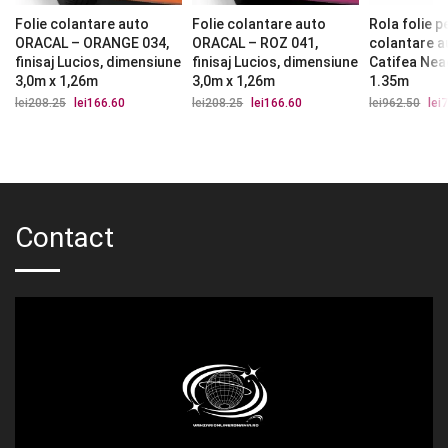
Folie colantare auto
Folie colantare auto
Rola folie p
ORACAL – ORANGE 034,
ORACAL – ROZ 041,
colantare a
finisaj Lucios, dimensiune
finisaj Lucios, dimensiune
Catifea Nea
3,0m x 1,26m
3,0m x 1,26m
1.35m
lei
208.25
Prețul
lei
166.60
Prețul
lei
208.25
Prețul
lei
166.60
Prețul
lei
962.50
Preț
lei
7
inițial
curent
inițial
curent
iniți
a
este:
a
este:
a
fost:
lei166.60.
fost:
lei166.60.
fost
lei208.25.
lei208.25.
lei9
Contact