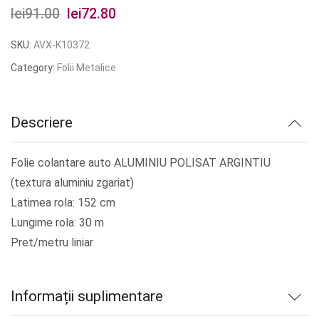
lei
91.00
Prețul
lei
72.80
Prețul
inițial
curent
SKU:
AVX-K10372
a
este:
Category:
Folii Metalice
fost:
lei72.80.
lei91.00.
Descriere
Folie colantare auto ALUMINIU POLISAT ARGINTIU
(textura aluminiu zgariat)
Latimea rola: 152 cm
Lungime rola: 30 m
Pret/metru liniar
Informații suplimentare