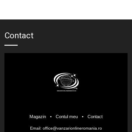
lei1,767.50.
lei89.
Contact
Magazin
•
Contul meu
•
Contact
Email: office@vanzarionlineromania.ro