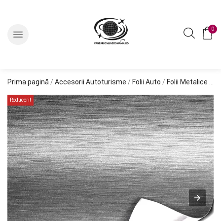
0
Prima pagină
/
Accesorii Autoturisme
/
Folii Auto
/
Folii Metalice
/ Folie colantare auto Aluminiu Polisat Argintiu (1m x 1,52m)
Reduceri!