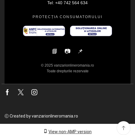
Tel: +40 742 564 634
PROTECȚIA CONSUMATORULUI
📘
📷
📌
© 2025 vanzarionlineromania.ro
Toate drepturile rezervate
Facebook
Twitter
Instagram
Ⓒ Created by vanzarionlineromania.ro
View non-AMP version