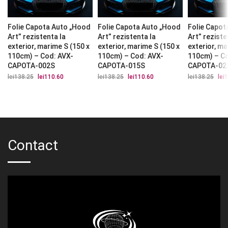
Folie Capota Auto „Hood
Folie Capota Auto „Hood
Folie Capot
Art” rezistenta la
Art” rezistenta la
Art” reziste
exterior, marime S (150 x
exterior, marime S (150 x
exterior, ma
110cm) – Cod: AVX-
110cm) – Cod: AVX-
110cm) – C
CAPOTA-002S
CAPOTA-015S
CAPOTA-02
lei
138.25
Prețul
lei
110.60
Prețul
lei
138.25
Prețul
lei
110.60
Prețul
lei
138.25
Preț
lei
1
inițial
curent
inițial
curent
iniți
a
este:
a
este:
a
fost:
lei110.60.
fost:
lei110.60.
fost
lei138.25.
lei138.25.
lei1
Contact