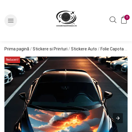
0
Prima pagină
/
Stickere si Printuri
/
Stickere Auto
/
Folie Capota "HOOD ART"
Reduceri!