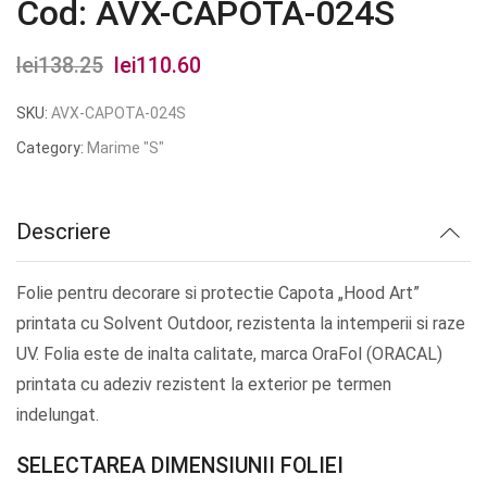
Cod: AVX-CAPOTA-024S
lei
138.25
Prețul
lei
110.60
Prețul
inițial
curent
SKU:
AVX-CAPOTA-024S
a
este:
Category:
Marime "S"
fost:
lei110.60.
lei138.25.
Descriere
Folie pentru decorare si protectie Capota „Hood Art”
printata cu Solvent Outdoor, rezistenta la intemperii si raze
UV. Folia este de inalta calitate, marca OraFol (ORACAL)
printata cu adeziv rezistent la exterior pe termen
indelungat.
SELECTAREA DIMENSIUNII FOLIEI