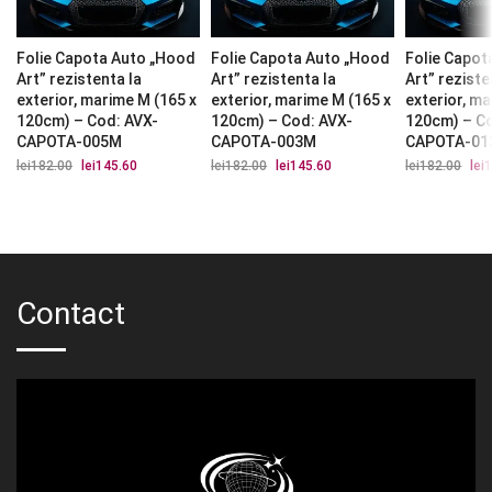
Folie Capota Auto „Hood
Folie Capota Auto „Hood
Folie Capot
Art” rezistenta la
Art” rezistenta la
Art” reziste
exterior, marime M (165 x
exterior, marime M (165 x
exterior, m
120cm) – Cod: AVX-
120cm) – Cod: AVX-
120cm) – C
CAPOTA-005M
CAPOTA-003M
CAPOTA-01
lei
182.00
Prețul
lei
145.60
Prețul
lei
182.00
Prețul
lei
145.60
Prețul
lei
182.00
Preț
lei
1
inițial
curent
inițial
curent
iniți
a
este:
a
este:
a
fost:
lei145.60.
fost:
lei145.60.
fost
lei182.00.
lei182.00.
lei1
Contact