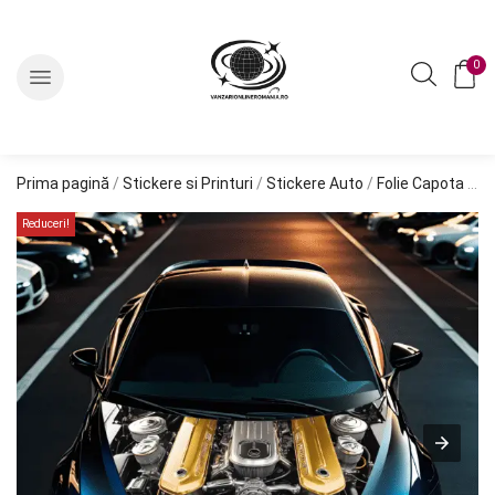
0
Prima pagină
/
Stickere si Printuri
/
Stickere Auto
/
Folie Capota "HOOD ART"
Reduceri!