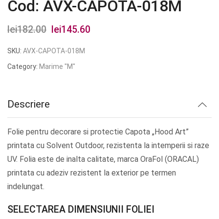
Cod: AVX-CAPOTA-018M
lei
182.00
Prețul
lei
145.60
Prețul
inițial
curent
SKU:
AVX-CAPOTA-018M
a
este:
Category:
Marime "M"
fost:
lei145.60.
lei182.00.
Descriere
Folie pentru decorare si protectie Capota „Hood Art”
printata cu Solvent Outdoor, rezistenta la intemperii si raze
UV. Folia este de inalta calitate, marca OraFol (ORACAL)
printata cu adeziv rezistent la exterior pe termen
indelungat.
SELECTAREA DIMENSIUNII FOLIEI