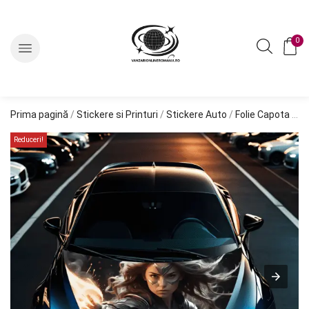
0
Prima pagină
/
Stickere si Printuri
/
Stickere Auto
/
Folie Capota "HOOD ART"
Reduceri!