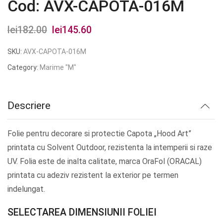
Cod: AVX-CAPOTA-016M
lei
182.00
Prețul
lei
145.60
Prețul
inițial
curent
SKU:
AVX-CAPOTA-016M
a
este:
Category:
Marime "M"
fost:
lei145.60.
lei182.00.
Descriere
Folie pentru decorare si protectie Capota „Hood Art”
printata cu Solvent Outdoor, rezistenta la intemperii si raze
UV. Folia este de inalta calitate, marca OraFol (ORACAL)
printata cu adeziv rezistent la exterior pe termen
indelungat.
SELECTAREA DIMENSIUNII FOLIEI