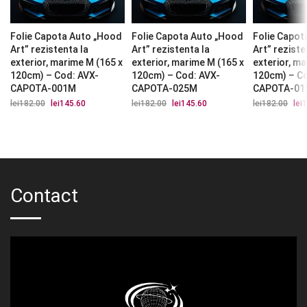
Folie Capota Auto „Hood
Folie Capota Auto „Hood
Folie Capot
Art” rezistenta la
Art” rezistenta la
Art” reziste
exterior, marime M (165 x
exterior, marime M (165 x
exterior, m
120cm) – Cod: AVX-
120cm) – Cod: AVX-
120cm) – C
CAPOTA-001M
CAPOTA-025M
CAPOTA-01
lei
182.00
Prețul
lei
145.60
Prețul
lei
182.00
Prețul
lei
145.60
Prețul
lei
182.00
Preț
lei
1
inițial
curent
inițial
curent
iniți
a
este:
a
este:
a
fost:
lei145.60.
fost:
lei145.60.
fost
lei182.00.
lei182.00.
lei1
Contact