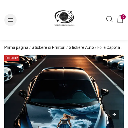
0
Prima pagină
/
Stickere si Printuri
/
Stickere Auto
/
Folie Capota "HOOD ART"
Reduceri!