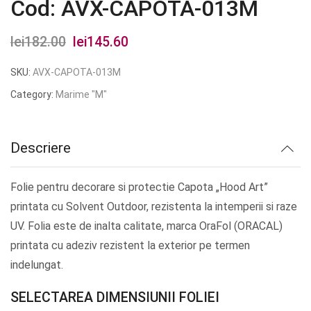
Cod: AVX-CAPOTA-013M
lei
182.00
Prețul
lei
145.60
Prețul
inițial
curent
SKU:
AVX-CAPOTA-013M
a
este:
Category:
Marime "M"
fost:
lei145.60.
lei182.00.
Descriere
Folie pentru decorare si protectie Capota „Hood Art”
printata cu Solvent Outdoor, rezistenta la intemperii si raze
UV. Folia este de inalta calitate, marca OraFol (ORACAL)
printata cu adeziv rezistent la exterior pe termen
indelungat.
SELECTAREA DIMENSIUNII FOLIEI