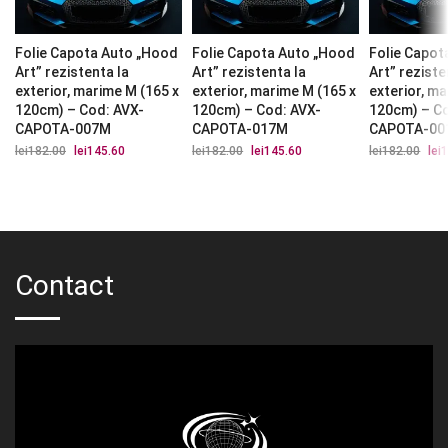
Folie Capota Auto „Hood
Folie Capota Auto „Hood
Folie Capot
Art” rezistenta la
Art” rezistenta la
Art” reziste
exterior, marime M (165 x
exterior, marime M (165 x
exterior, m
120cm) – Cod: AVX-
120cm) – Cod: AVX-
120cm) – C
CAPOTA-007M
CAPOTA-017M
CAPOTA-00
lei
182.00
Prețul
lei
145.60
Prețul
lei
182.00
Prețul
lei
145.60
Prețul
lei
182.00
Preț
lei
1
inițial
curent
inițial
curent
iniți
a
este:
a
este:
a
fost:
lei145.60.
fost:
lei145.60.
fost
lei182.00.
lei182.00.
lei1
Contact