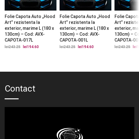
Folie Capota Auto „Hood
Folie Capota Auto „Hood
Folie Capot
Art” rezistenta la
Art” rezistenta la
Art” reziste
exterior, marime L (180 x
exterior, marime L (180 x
exterior, ma
130cm) – Cod: AVX-
130cm) – Cod: AVX-
130cm) – C
CAPOTA-017L
CAPOTA-001L
CAPOTA-00
lei
243.25
Prețul
lei
194.60
Prețul
lei
243.25
Prețul
lei
194.60
Prețul
lei
243.25
Preț
lei
1
inițial
curent
inițial
curent
iniți
a
este:
a
este:
a
fost:
lei194.60.
fost:
lei194.60.
fost
lei243.25.
lei243.25.
lei2
Contact