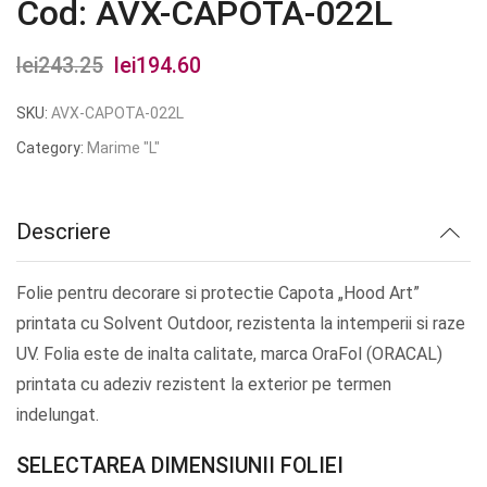
Cod: AVX-CAPOTA-022L
lei
243.25
Prețul
lei
194.60
Prețul
inițial
curent
SKU:
AVX-CAPOTA-022L
a
este:
Category:
Marime "L"
fost:
lei194.60.
lei243.25.
Descriere
Folie pentru decorare si protectie Capota „Hood Art”
printata cu Solvent Outdoor, rezistenta la intemperii si raze
UV. Folia este de inalta calitate, marca OraFol (ORACAL)
printata cu adeziv rezistent la exterior pe termen
indelungat.
SELECTAREA DIMENSIUNII FOLIEI