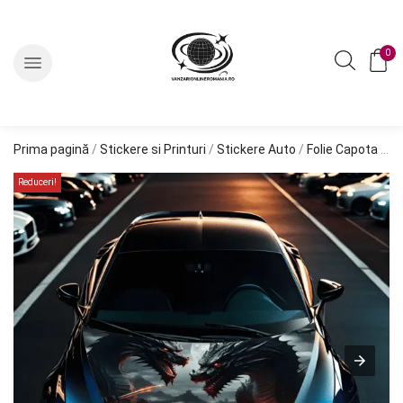
0
Prima pagină
/
Stickere si Printuri
/
Stickere Auto
/
Folie Capota "HOOD ART"
Reduceri!