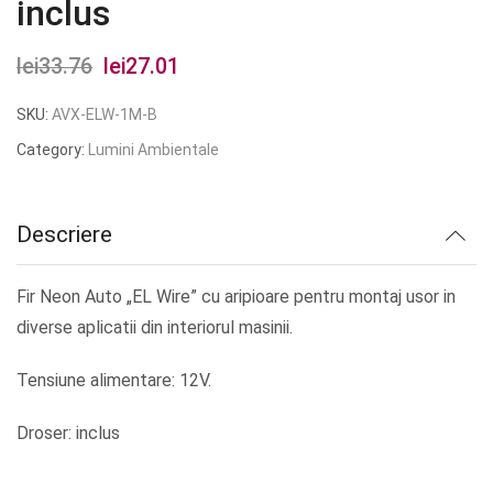
inclus
lei
33.76
Prețul
lei
27.01
Prețul
inițial
curent
SKU:
AVX-ELW-1M-B
a
este:
Category:
Lumini Ambientale
fost:
lei27.01.
lei33.76.
Descriere
Fir Neon Auto „EL Wire” cu aripioare pentru montaj usor in
diverse aplicatii din interiorul masinii.
Tensiune alimentare: 12V.
Droser: inclus