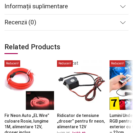
Informații suplimentare
Recenzii (0)
Related Products
Stoc
epuizat
Reduceri!
Reduceri!
Reduceri!
Fir Neon Auto „EL Wire”
Ridicator de tensiune
Lumini Unde
culoare Rosie, lungime
„droser” pentru fir neon,
RGB pentru 
1M, alimentare 12V,
alimentare 12V
exterior cu
droser inclus
– 22cm