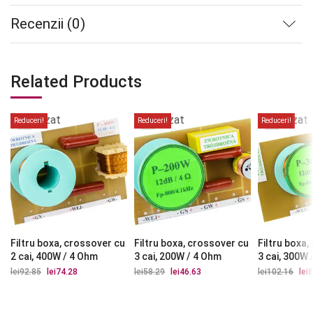
Recenzii (0)
Related Products
Stoc
Stoc
Stoc
epuizat
epuizat
epuizat
Reduceri!
Reduceri!
Reduceri!
Filtru boxa, crossover cu
Filtru boxa, crossover cu
Filtru boxa
2 cai, 400W / 4 Ohm
3 cai, 200W / 4 Ohm
3 cai, 300W
lei
92.85
Prețul
lei
74.28
Prețul
lei
58.29
Prețul
lei
46.63
Prețul
lei
102.16
Preț
lei
8
inițial
curent
inițial
curent
iniți
a
este:
a
este:
a
fost:
lei74.28.
fost:
lei46.63.
fost
lei92.85.
lei58.29.
lei1