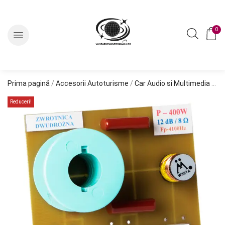
0
Prima pagină
/
Accesorii Autoturisme
/
Car Audio si Multimedia
/
Ac
Reduceri!