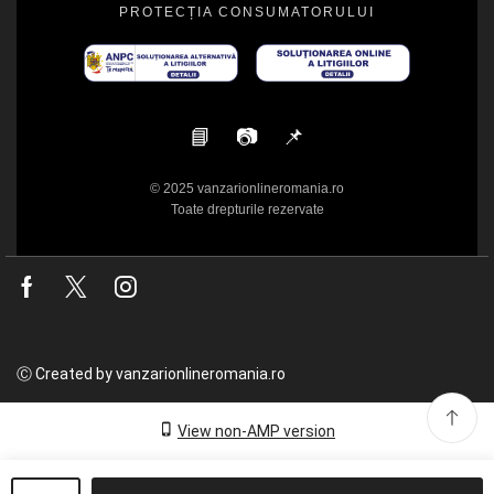
PROTECȚIA CONSUMATORULUI
📘
📷
📌
© 2025 vanzarionlineromania.ro
Toate drepturile rezervate
Facebook
Twitter
Instagram
Ⓒ Created by vanzarionlineromania.ro
View non-AMP version