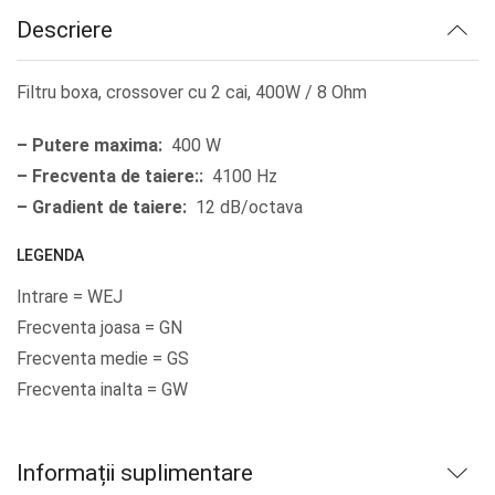
lei92.85.
Descriere
Filtru boxa, crossover cu 2 cai, 400W / 8 Ohm
– Putere maxima:
400 W
– Frecventa de taiere::
4100 Hz
– Gradient de taiere:
12 dB/octava
LEGENDA
Intrare = WEJ
Frecventa joasa = GN
Frecventa medie = GS
Frecventa inalta = GW
Informații suplimentare