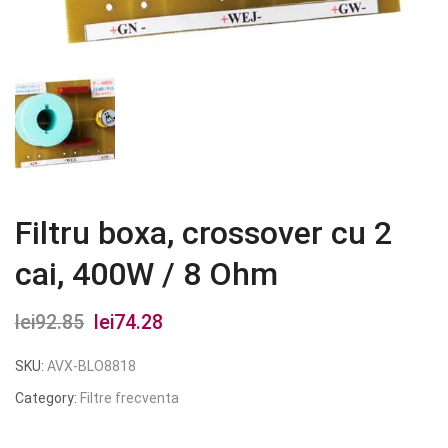
Filtru boxa, crossover cu 2
cai, 400W / 8 Ohm
lei
92.85
Prețul
lei
74.28
Prețul
inițial
curent
SKU:
AVX-BLO8818
a
este:
Category:
Filtre frecventa
fost:
lei74.28.