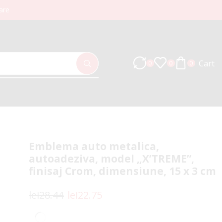
are
Cart
0
0
0
Emblema auto metalica,
autoadeziva, model „X’TREME”,
finisaj Crom, dimensiune, 15 x 3 cm
lei
28.44
lei
22.75