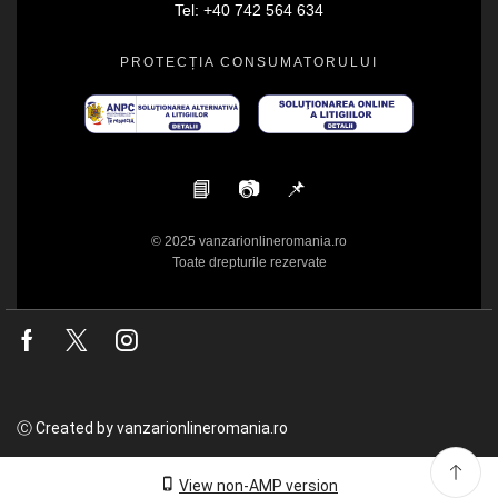
Tel: +40 742 564 634
PROTECȚIA CONSUMATORULUI
📘
📷
📌
© 2025 vanzarionlineromania.ro
Toate drepturile rezervate
Facebook
Twitter
Instagram
Ⓒ Created by vanzarionlineromania.ro
View non-AMP version