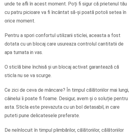
unde te afli în acest moment. Poți fi sigur că prietenul tău
cu patru picioare va fi încântat să-și poată potoli setea în
orice moment.
Pentru a spori confortul utilizarii sticlei, aceasta a fost
dotata cu un blocaj care usureaza controlul cantitatii de
apa turnata in vas.
O sticlă bine închisă și un blocaj activat garantează că
sticla nu se va scurge.
Ce zici de ceva de mâncare? În timpul călătoriilor mai lungi,
câinelui îi poate fi foame. Desigur, avem și o soluție pentru
asta. Sticla este prevazuta cu un bol detasabil, in care
puteti pune delicatesele preferate.
De neînlocuit în timpul plimbărilor, călătoriilor, călătoriilor