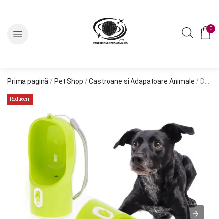
0
Prima pagină
/
Pet Shop
/
Castroane si Adapatoare Animale
/ Dozator de apa portabil pentru animale, model PICNIC
Reduceri!