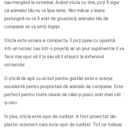
sau mergând la veterinar. Având sticla cu tine, poți fi sigur
că animalul tău nu va lipsi nimic. Nici măcar o ieșire
prelungită nu va fi atât de groaznică, animalul tău de
companie se va simți îngrijit.
Sticla este usoara si compacta. Îl poți pune cu ușurință
într-un rucsac sau într-o poșetă, iar un șnur suplimentar îl va
face mai ușor să îl ții sau să îl atașezi la exteriorul
rucsacului.
O sticlă de apă cu un bol pentru gustări este o soluție
excelentă pentru proprietarii de animale de companie. Este
perfect pentru toate rasele de câini și pisici, atât mari cât
și mici.
În plus, sticla este ușor de curățat. A fost proiectat din
plastic rezistent care este ușor de curățat. Tot ce trebuie