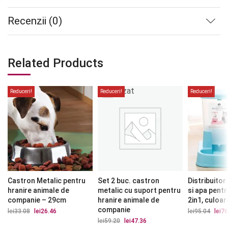
Recenzii (0)
Related Products
Stoc
epuizat
Reduceri!
Reduceri!
Reduceri!
Castron Metalic pentru
Set 2 buc. castron
Distribuitor
hranire animale de
metalic cu suport pentru
si apa pentr
companie – 29cm
hranire animale de
2in1, culoar
companie
lei
33.08
Prețul
lei
26.46
Prețul
lei
95.04
Prețu
lei
76
inițial
curent
iniția
lei
59.20
Prețul
lei
47.36
Prețul
a
este:
a
inițial
curent