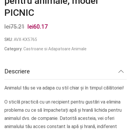
pentru animale, model
PICNIC
lei
75.21
Prețul
lei
60.17
Prețul
inițial
curent
SKU:
AVX-KX5765
a
este:
Category:
Castroane si Adapatoare Animale
fost:
lei60.17.
lei75.21.
Descriere
Animalul tău se va adapa cu stil chiar și în timpul călătoriei!
O sticlă practică cu un recipient pentru gustări va elimina
problema cu ce să împachetați apă și hrană lichida pentru
animalul dvs. de companie. Datorită acesteia, vei oferi
animalului tău acces constant la apă și hrană, indiferent