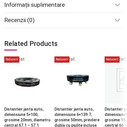
Informații suplimentare
Recenzii (0)
Related Products
Stoc
Stoc
Stoc
epuizat
epuizat
epuizat
Reduceri!
Reduceri!
Reduceri!
Distantier janta auto,
Distantier janta auto,
Distantier j
dimensiune 5×100,
dimensiune 6×139.7,
dimensiune 
grosime 20mm, diametru
grosime 50mm, prindere
grosime 15
central 67.1 – 57.1
dubla cu piulite incluse
central 66.