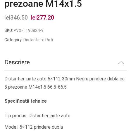
prezoane M14x1.5
lei
346.50
Prețul
lei
277.20
Prețul
inițial
curent
SKU:
AVX-T190824-9
a
este:
Category:
Distantiere Roti
fost:
lei277.20.
lei346.50.
Descriere
Distantier jante auto 5×112 30mm Negru prindere dubla cu
5 prezoane M14x1.5 66.5-66.5
Specificatii tehnice
Tip produs: Distantier jante auto
Model: 5×112 prindere dubla