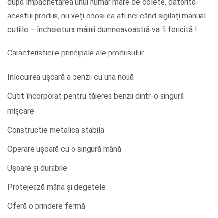
după împachetarea unui număr mare de colete, datorită
acestui produs, nu veți obosi ca atunci când sigilați manual
cutiile – încheietura mâinii dumneavoastră va fi fericită !
Caracteristicile principale ale produsului:
Înlocuirea ușoară a benzii cu una nouă
Cuțit încorporat pentru tăierea benzii dintr-o singură
mișcare
Constructie metalica stabila
Operare ușoară cu o singură mână
Ușoare și durabile
Protejează mâna și degetele
Oferă o prindere fermă