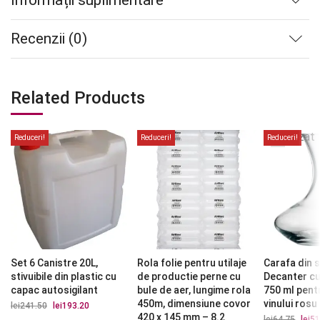
Recenzii (0)
Related Products
Stoc
epuizat
Reduceri!
Reduceri!
Reduceri!
Set 6 Canistre 20L,
Rola folie pentru utilaje
Carafa din s
stivuibile din plastic cu
de productie perne cu
Decanter c
capac autosigilant
bule de aer, lungime rola
750 ml pent
450m, dimensiune covor
vinului rosu
lei
241.50
Prețul
lei
193.20
Prețul
inițial
curent
420 x 145 mm – 8.2
lei
64.75
Prețu
lei
51