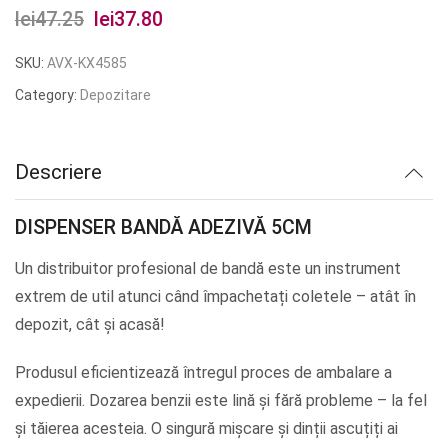
lei
47.25
Prețul
lei
37.80
Prețul
inițial
curent
SKU:
AVX-KX4585
a
este:
Category:
Depozitare
fost:
lei37.80.
lei47.25.
Descriere
DISPENSER BANDĂ ADEZIVĂ 5CM
Un distribuitor profesional de bandă este un instrument
extrem de util atunci când împachetați coletele – atât în
depozit, cât și acasă!
Produsul eficientizează întregul proces de ambalare a
expedierii. Dozarea benzii este lină și fără probleme – la fel
și tăierea acesteia. O singură mișcare și dinții ascuțiți ai