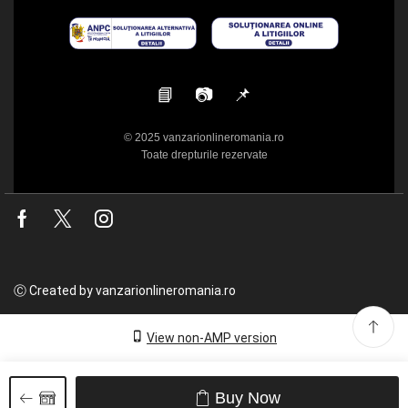
📘
📷
📌
© 2025 vanzarionlineromania.ro
Toate drepturile rezervate
Facebook
Twitter
Instagram
Ⓒ Created by vanzarionlineromania.ro
View non-AMP version
Buy Now