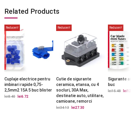
Related Products
Reduceri!
Reduceri!
Reduceri!
Cuplaje electrice pentru
Cutie de sigurante
Sigurante a
imbinari rapide 0,75-
ceramica, etansa, cu 4
buc
2,5mm2 15A 5 buc blister
socluri, 30A Max,
lei
15.48
Prețu
lei
12
iniția
destinatie auto, utilitare,
lei
8.40
Prețul
lei
6.72
Prețul
a
inițial
curent
camioane, remorci
fost:
a
este:
lei15.
lei
34.13
Prețul
lei
27.30
Prețul
fost:
lei6.72.
inițial
curent
lei8.40.
a
este:
fost:
lei27.30.
lei34.13.