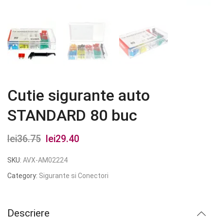
Cutie sigurante auto
STANDARD 80 buc
lei
36.75
Prețul
lei
29.40
Prețul
inițial
curent
SKU:
AVX-AM02224
a
este:
Category:
Sigurante si Conectori
fost:
lei29.40.
lei36.75.
Descriere