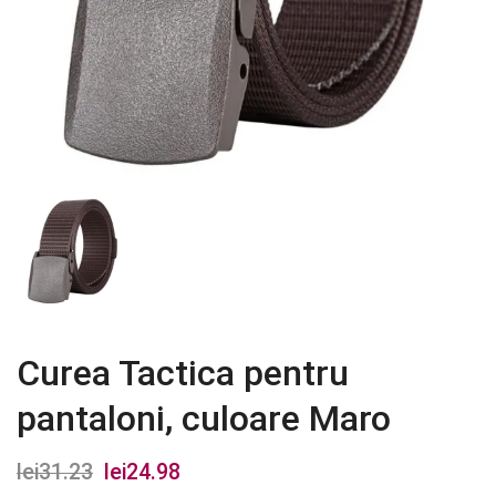
Curea Tactica pentru
pantaloni, culoare Maro
lei
31.23
Prețul
lei
24.98
Prețul