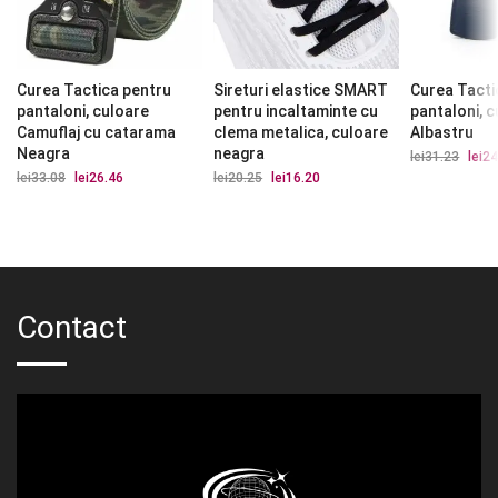
Curea Tactica pentru
Sireturi elastice SMART
Curea Tacti
pantaloni, culoare
pentru incaltaminte cu
pantaloni, 
Camuflaj cu catarama
clema metalica, culoare
Albastru
Neagra
neagra
lei
31.23
Prețu
lei
24
iniția
lei
33.08
Prețul
lei
26.46
Prețul
lei
20.25
Prețul
lei
16.20
Prețul
a
inițial
curent
inițial
curent
fost:
a
este:
a
este:
lei31.
fost:
lei26.46.
fost:
lei16.20.
lei33.08.
lei20.25.
Contact