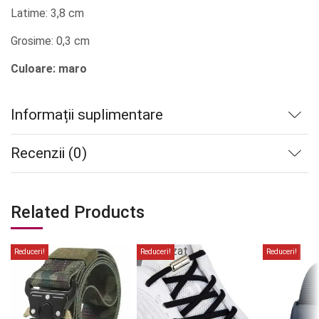
Latime: 3,8 cm
Grosime: 0,3 cm
Culoare: maro
Informații suplimentare
Recenzii (0)
Related Products
Stoc
epuizat
Reduceri!
Reduceri!
Reduceri!