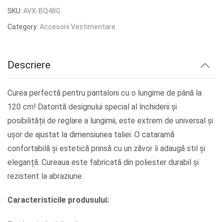
inițial
curent
SKU:
AVX-BQ48G
a
este:
Category:
Accesorii Vestimentare
fost:
lei24.98.
lei31.23.
Descriere
Curea perfectă pentru pantaloni cu o lungime de până la
120 cm! Datorită designului special al închiderii și
posibilității de reglare a lungimii, este extrem de universal și
ușor de ajustat la dimensiunea taliei. O cataramă
confortabilă și estetică prinsă cu un zăvor îi adaugă stil și
eleganță. Cureaua este fabricată din poliester durabil și
rezistent la abraziune.
Caracteristicile produsului: