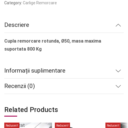
a
este:
Category:
Carlige Remorcare
fost:
lei127.50.
lei159.38.
Descriere
Cupla remorcare rotunda, Ø50, masa maxima
suportata 800 Kg
Informații suplimentare
Recenzii (0)
Related Products
Stoc
epuizat
Reduceri!
Reduceri!
Reduceri!