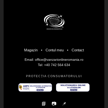
Magazin
•
Contul meu
•
Contact
Email: office@vanzarionlineromania.ro
Tel: +40 742 564 634
PROTECȚIA CONSUMATORULUI
📘
📷
📌