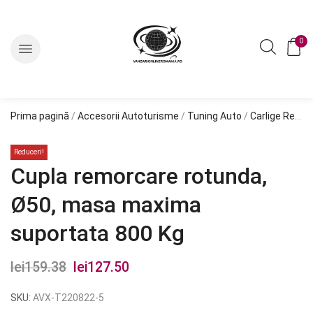
0
Prima pagină
/
Accesorii Autoturisme
/
Tuning Auto
/
Carlige Remorcare
Reduceri!
Cupla remorcare rotunda,
Ø50, masa maxima
suportata 800 Kg
lei
159.38
Prețul
lei
127.50
Prețul
inițial
curent
SKU:
AVX-T220822-5