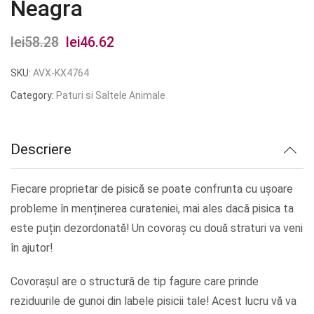
Neagra
lei
58.28
Prețul
lei
46.62
Prețul
inițial
curent
SKU:
AVX-KX4764
a
este:
Category:
Paturi si Saltele Animale
fost:
lei46.62.
lei58.28.
Descriere
Fiecare proprietar de pisică se poate confrunta cu ușoare
probleme în menținerea curateniei, mai ales dacă pisica ta
este puțin dezordonată! Un covoraș cu două straturi va veni
în ajutor!
Covorașul are o structură de tip fagure care prinde
reziduurile de gunoi din labele pisicii tale! Acest lucru vă va