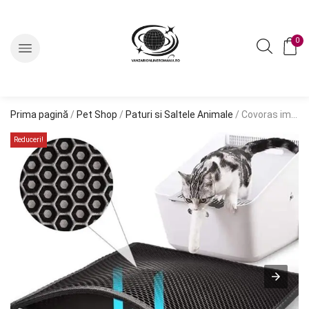
0
Prima pagină
/
Pet Shop
/
Paturi si Saltele Animale
/ Covoras impermeabil pentru litiera pisici, dimensiune 40 x 60 cm, dublu strat, culoare Neagra
Reduceri!