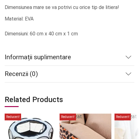
Dimensiunea mare se va potrivi cu orice tip de litiera!
Material: EVA
Dimensiuni: 60 cm x 40 cm x 1 cm
Informații suplimentare
Recenzii (0)
Related Products
Stoc
Stoc
epuizat
epuizat
Reduceri!
Reduceri!
Reduceri!