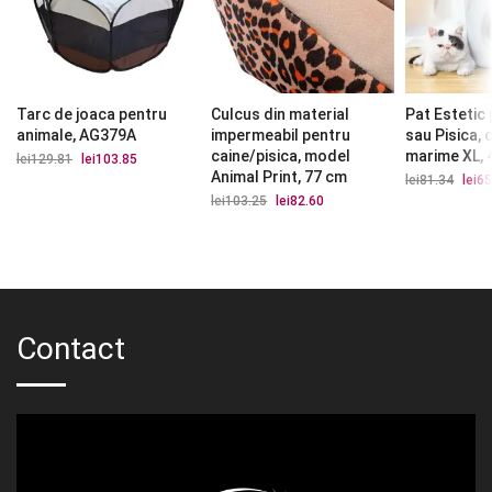
Tarc de joaca pentru
Culcus din material
Pat Estetic
animale, AG379A
impermeabil pentru
sau Pisica, 
caine/pisica, model
marime XL,
lei
129.81
Prețul
lei
103.85
Prețul
inițial
curent
Animal Print, 77 cm
lei
81.34
Prețu
lei
65
a
este:
iniția
lei
103.25
Prețul
lei
82.60
Prețul
fost:
lei103.85.
a
inițial
curent
lei129.81.
fost:
a
este:
lei81.
fost:
lei82.60.
lei103.25.
Contact