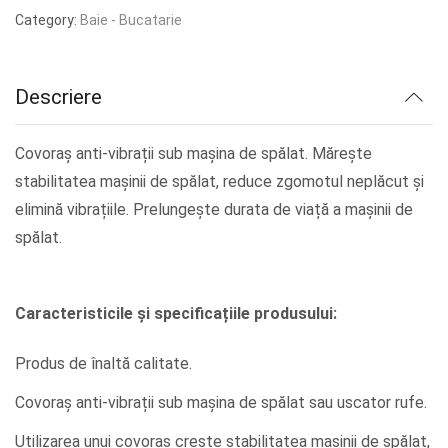
a
este:
Category:
Baie - Bucatarie
fost:
lei26.46.
lei33.08.
Descriere
Covoraș anti-vibrații sub mașina de spălat. Mărește
stabilitatea mașinii de spălat, reduce zgomotul neplăcut și
elimină vibrațiile. Prelungește durata de viață a mașinii de
spălat.
Caracteristicile și specificațiile produsului:
Produs de înaltă calitate.
Covoraș anti-vibrații sub mașina de spălat sau uscator rufe.
Utilizarea unui covoraș crește stabilitatea mașinii de spălat,