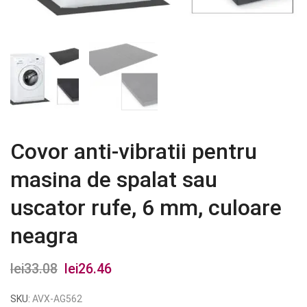
Covor anti-vibratii pentru
masina de spalat sau
uscator rufe, 6 mm, culoare
neagra
lei
33.08
Prețul
lei
26.46
Prețul
inițial
curent
SKU:
AVX-AG562