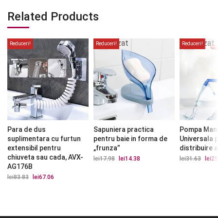
Related Products
Stoc
Stoc
epuizat
epuizat
Reduceri!
Reduceri!
Reduceri!
Para de dus
Sapuniera practica
Pompa Man
suplimentara cu furtun
pentru baie in forma de
Universala 
extensibil pentru
„frunza”
distribuire 
chiuveta sau cada, AVX-
lei
17.98
Prețul
lei
14.38
Prețul
lei
31.63
Prețu
lei
25
inițial
curent
iniția
AG176B
a
este:
a
lei
83.83
Prețul
lei
67.06
Prețul
fost:
lei14.38.
fost:
inițial
curent
lei17.98.
lei31.
a
este:
fost:
lei67.06.
lei83.83.