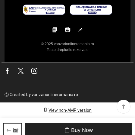
📘
📷
📌
© 2025 vanzarionlineromania.ro
Toate drepturile rezervate
Facebook
Twitter
Instagram
Ⓒ Created by vanzarionlineromania.ro
View non-AMP version
Buy Now