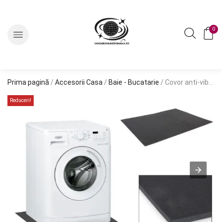
0
Prima pagină
/
Accesorii Casa
/
Baie - Bucatarie
/ Covor anti-vibratii pentru masina de spalat sau uscator rufe, 6 mm, culoare neagra
Reduceri!