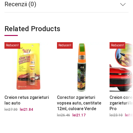
Recenzii (0)
Related Products
Reduceri!
Reduceri!
Reduceri!
Creion retus zgarieturi
Corector zgarieturi
Creion core
lac auto
vopsea auto, cantitate
zgarieturi la
12ml, culoare Verde
Pro
lei
27.30
Prețul
lei
21.84
Prețul
inițial
curent
lei
26.46
Prețul
lei
21.17
Prețul
lei
23.10
Prețu
lei
18
a
este:
inițial
curent
iniția
fost:
lei21.84.
a
este:
a
lei27.30.
fost:
lei21.17.
fost:
lei26.46.
lei23.