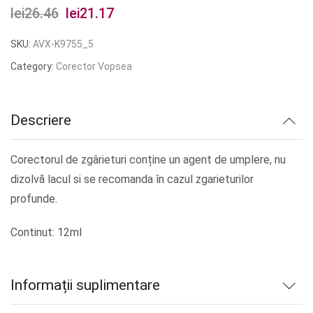
lei
26.46
Prețul
lei
21.17
Prețul
inițial
curent
SKU:
AVX-K9755_5
a
este:
Category:
Corector Vopsea
fost:
lei21.17.
lei26.46.
Descriere
Corectorul de zgârieturi conține un agent de umplere, nu
dizolvă lacul si se recomanda în cazul zgarieturilor
profunde.
Continut: 12ml
Informații suplimentare