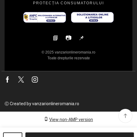
PROTECȚIA CONSUMATORULUI
📘
📷
📌
© 2025 vanzarionlineromania.ro
Toate drepturile rezervate
Facebook
Twitter
Instagram
Ⓒ Created by vanzarionlineromania.ro
View non-AMP version