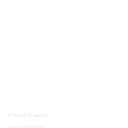
Ai nevoie de ajutor?
(+40)742564634