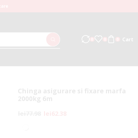
tare
Cart
0
0
0
Chinga asigurare si fixare marfa
2000kg 6m
lei
77.98
lei
62.38