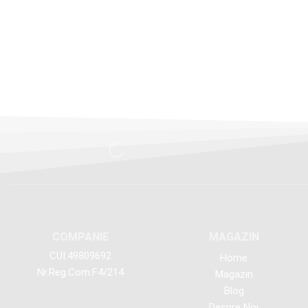
COMPANIE
MAGAZIN
CUI:49809692
Home
Nr.Reg.Com:F4/214
Magazin
Blog
Despre Noi