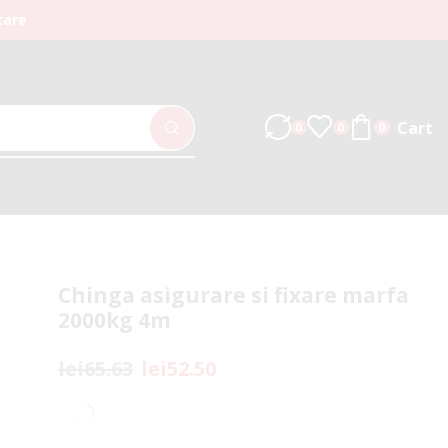
tare
Cart
0
0
0
Chinga asigurare si fixare marfa
2000kg 4m
lei
65.63
lei
52.50