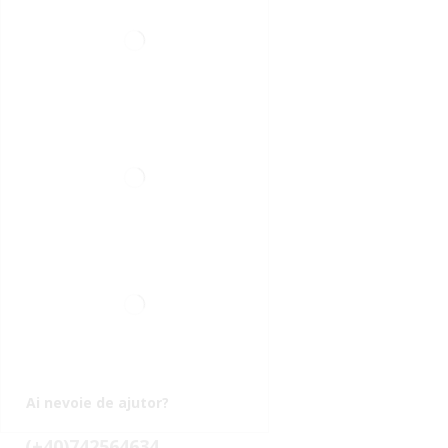
Ai nevoie de ajutor?
(+40)742564634