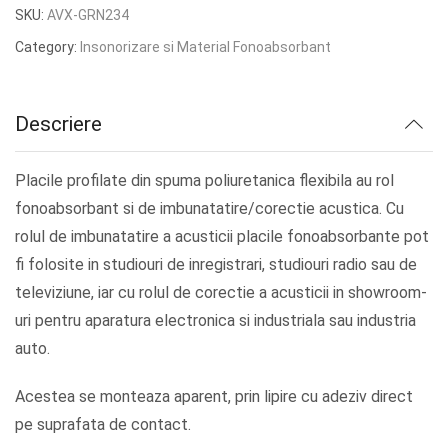
inițial
curent
SKU:
AVX-GRN234
a
este:
Category:
Insonorizare si Material Fonoabsorbant
fost:
lei83.13.
lei103.91.
Descriere
Placile profilate din spuma poliuretanica flexibila au rol
fonoabsorbant si de imbunatatire/corectie acustica. Cu
rolul de imbunatatire a acusticii placile fonoabsorbante pot
fi folosite in studiouri de inregistrari, studiouri radio sau de
televiziune, iar cu rolul de corectie a acusticii in showroom-
uri pentru aparatura electronica si industriala sau industria
auto.
Acestea se monteaza aparent, prin lipire cu adeziv direct
pe suprafata de contact.