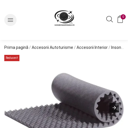
0
Prima pagină
/
Accesorii Autoturisme
/
Accesorii Interior
/
Insonorizare si Material Fonoabsorbant
Reduceri!