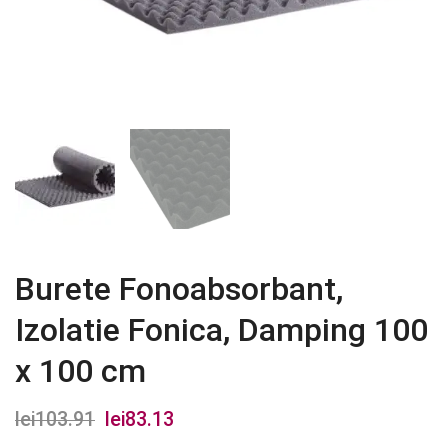
Burete Fonoabsorbant,
Izolatie Fonica, Damping 100
x 100 cm
lei
103.91
Prețul
lei
83.13
Prețul