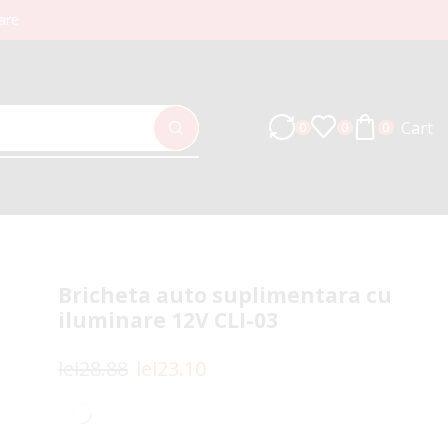
are
Cart
0
0
0
Bricheta auto suplimentara cu
iluminare 12V CLI-03
lei
28.88
lei
23.10