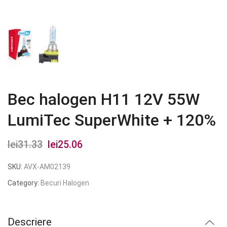
Bec halogen H11 12V 55W
LumiTec SuperWhite + 120%
lei
31.33
Prețul
lei
25.06
Prețul
inițial
curent
SKU:
AVX-AM02139
a
este:
Category:
Becuri Halogen
fost:
lei25.06.
lei31.33.
Descriere