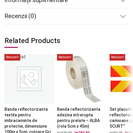
Informații suplimentare
Recenzii (0)
Related Products
Stoc
epuizat
Reduceri!
Reduceri!
Reduceri!
Banda reflectorizanta
Banda reflectorizanta
Set placute
textila pentru
adeziva intrerupta
reflectoriz
imbracaminte de
pentru prelate – ALBA
camioane „
protectie, dimensiune
(rola 5cm x 45m)
SCURT”
100m x 5cm, culoare Gri
lei
476.00
Prețul
lei
380.80
Prețul
lei
50.75
Prețu
lei
40