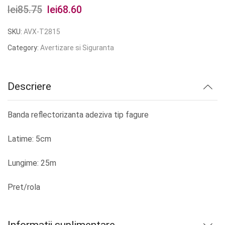
lei
85.75
Prețul
lei
68.60
Prețul
inițial
curent
SKU:
AVX-T2815
a
este:
Category:
Avertizare si Siguranta
fost:
lei68.60.
lei85.75.
Descriere
Banda reflectorizanta adeziva tip fagure
Latime: 5cm
Lungime: 25m
Pret/rola