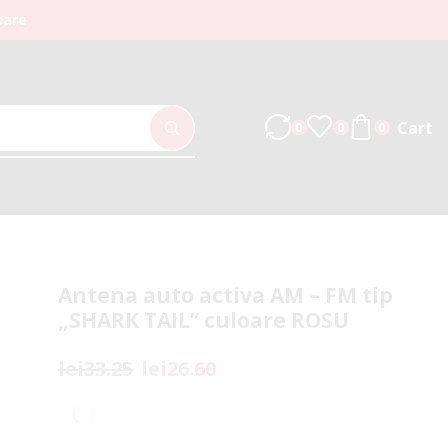
tare
Cart
0
0
0
Antena auto activa AM – FM tip
„SHARK TAIL” culoare ROSU
lei
33.25
lei
26.60