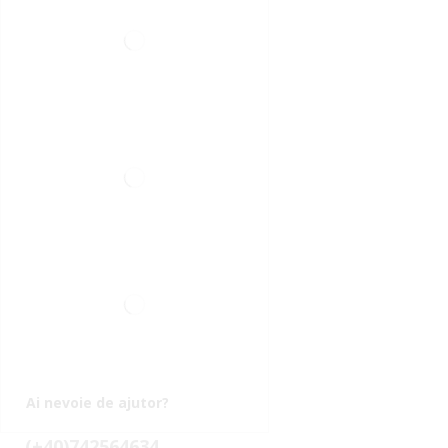
Ai nevoie de ajutor?
(+40)742564634