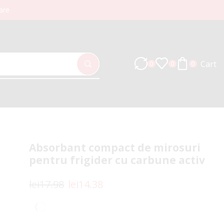
are
Cart
0
0
0
Absorbant compact de mirosuri
pentru frigider cu carbune activ
lei
17.98
lei
14.38