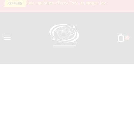
Cele mai bune oferte, într-un singur loc
OFFERS
0
Acasă
Categorie: Produse Pentru Natură