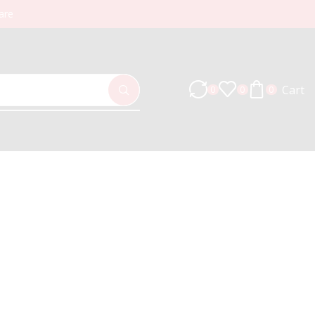
are
Cart
0
0
0
Înapoi la pagina anterioară